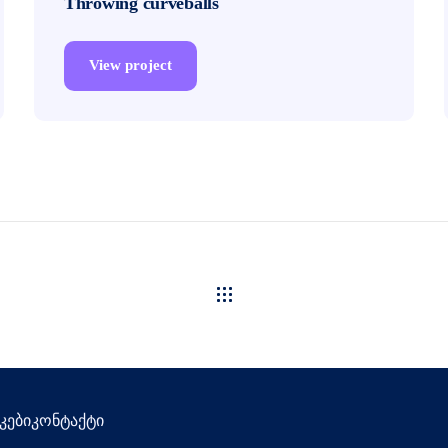
Throwing curveballs
View project
კები
კონტაქტი