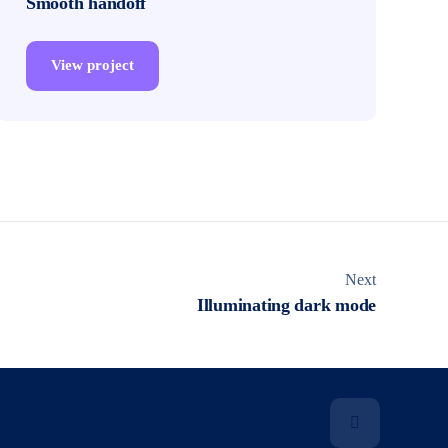
Smooth handoff
View project
Next
Illuminating dark mode