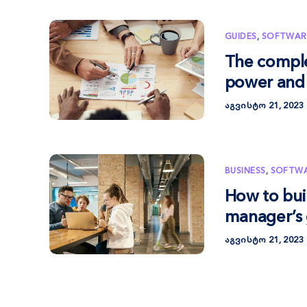
GUIDES
,
SOFTWAR
The comple
power and 
ᲐᲒᲕᲘᲡᲢᲝ 21, 2023
BUSINESS
,
SOFTW
How to bui
manager’s
ᲐᲒᲕᲘᲡᲢᲝ 21, 2023