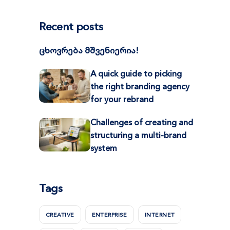
Recent posts
ცხოვრება მშვენიერია!
A quick guide to picking
the right branding agency
for your rebrand
Challenges of creating and
structuring a multi-brand
system
Tags
CREATIVE
ENTERPRISE
INTERNET