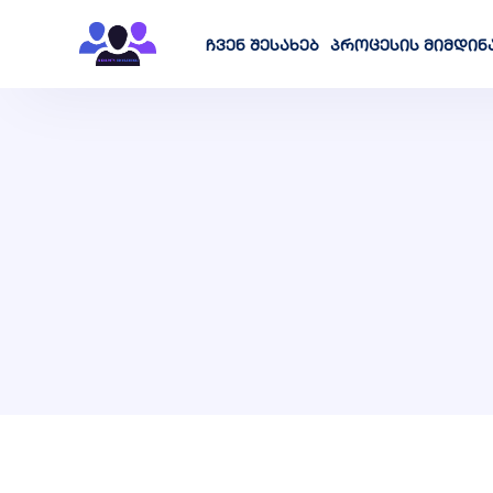
ჩვენ შესახებ
პროცესის მიმდინ