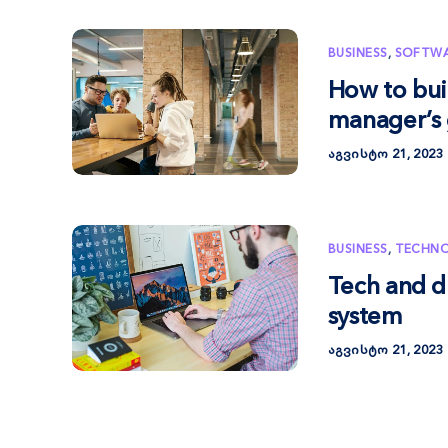
BUSINESS
,
SOFTW
How to bui
manager’s
ᲐᲒᲕᲘᲡᲢᲝ 21, 2023
BUSINESS
,
TECHN
Tech and di
system
ᲐᲒᲕᲘᲡᲢᲝ 21, 2023