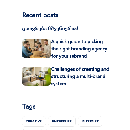
Recent posts
ცხოვრება მშვენიერია!
A quick guide to picking
the right branding agency
for your rebrand
Challenges of creating and
structuring a multi-brand
system
Tags
CREATIVE
ENTERPRISE
INTERNET